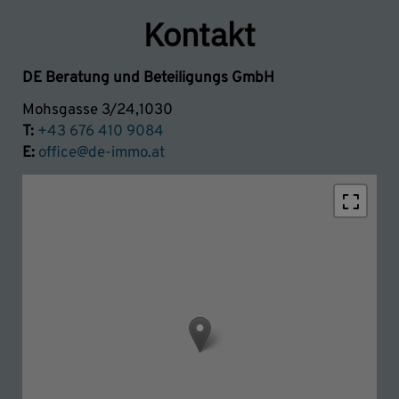
Kontakt
DE Beratung und Beteiligungs GmbH
Mohsgasse 3/24,1030
T:
+43 676 410 9084
E:
office@de-immo.at