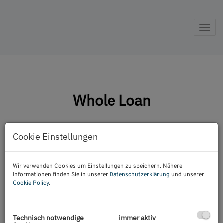
Nav
Whole Loan
Cookie Einstellungen
Wir verwenden Cookies um Einstellungen zu speichern. Nähere
Informationen finden Sie in unserer
Datenschutzerklärung
und unserer
Cookie Policy
.
Beim Whole-Loan-Ansatz wird im Gegensatz zur
klassischen Finanzierungsstruktur mit Senior Loan
Technisch notwendige
immer aktiv