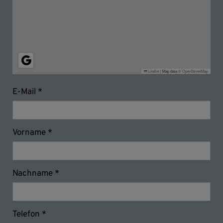
Leaflet
|
Map data ©
OpenStreetMap
E-Mail
Vorname
Nachname
Telefon