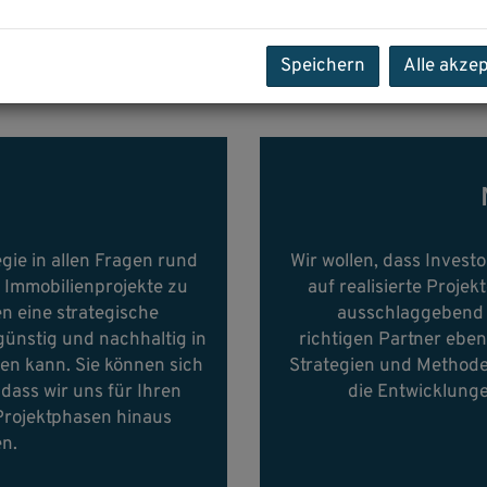
Speichern
Alle akze
gie in allen Fragen rund
Wir wollen, dass Investo
 Immobilienprojekte zu
auf realisierte Projek
en eine strategische
ausschlaggebend f
günstig und nachhaltig in
richtigen Partner eben
en kann. Sie können sich
Strategien und Methode
dass wir uns für Ihren
die Entwicklung
Projektphasen hinaus
en.