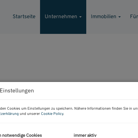
Startseite
Unternehmen
Immobilien
Für
Einstellungen
Über Uns
den Cookies um Einstellungen zu speichern. Nähere Informationen finden Sie in un
tzerklärung
und unserer
Cookie Policy
.
h notwendige Cookies
immer aktiv