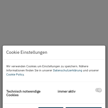
Cookie Einstellungen
Wir verwenden Cookies um Einstellungen zu speichern. Nähere
Informationen finden Sie in unserer
Datenschutzerklärung
und unserer
Beschreibung
Cookie Policy
.
Belvedere ,Hauptbahnhof und Botanischer Garten
Technisch notwendige
immer aktiv
Zentral gelegene 3 Zimmerwohnung im Fasanviertel
Cookies
zu Mieten .