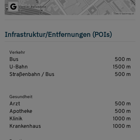
Tiles ©
basemap.at
Infrastruktur/Entfernungen (POIs)
Verkehr
Bus
500 m
U-Bahn
1500 m
Straßenbahn / Bus
500 m
Gesundheit
Arzt
500 m
Apotheke
500 m
Klinik
1000 m
Krankenhaus
1000 m