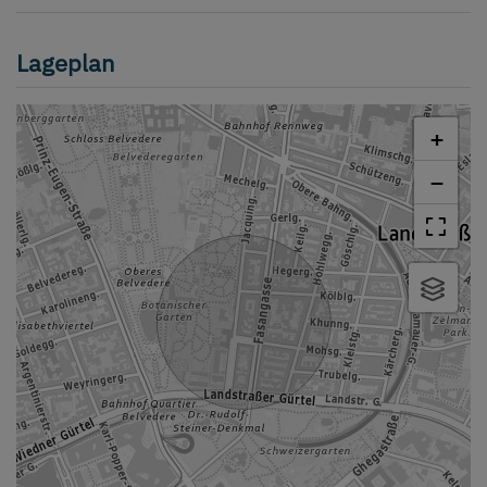
Lageplan
+
−