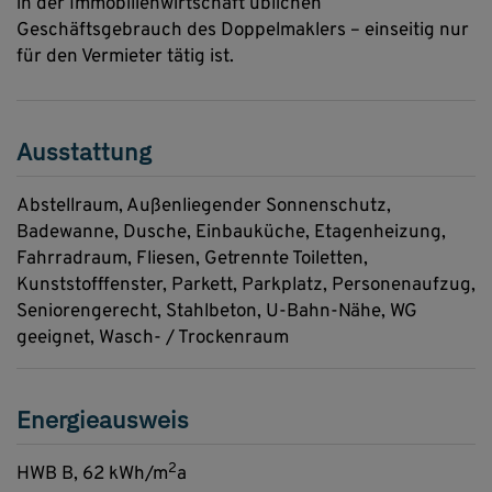
in der Immobilienwirtschaft üblichen
Geschäftsgebrauch des Doppelmaklers – einseitig nur
für den Vermieter tätig ist.
Ausstattung
Abstellraum
Außenliegender Sonnenschutz
Badewanne
Dusche
Einbauküche
Etagenheizung
Fahrradraum
Fliesen
Getrennte Toiletten
Kunststofffenster
Parkett
Parkplatz
Personenaufzug
Seniorengerecht
Stahlbeton
U-Bahn-Nähe
WG
geeignet
Wasch- / Trockenraum
Energieausweis
2
HWB
B, 62 kWh/m
a